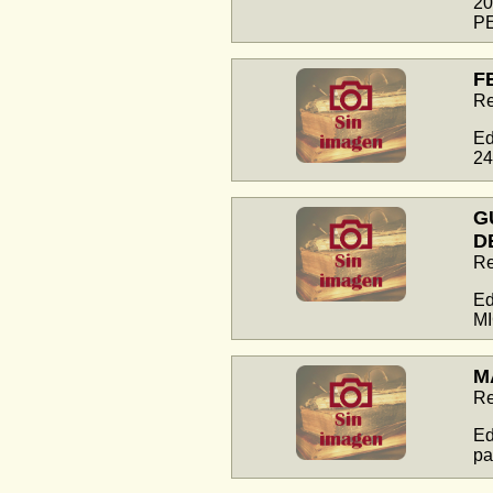
20
P
F
Re
Ed
24
G
D
Re
Ed
MI
M
Re
Ed
pa