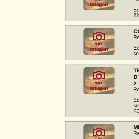
Ed
22
C
Re
Ed
so
T
D
2
Re
Ed
so
F
M
Re