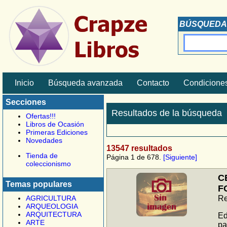
BÚSQUEDA
Inicio
Búsqueda avanzada
Contacto
Condiciones
Secciones
Resultados de la búsqueda
Ofertas!!!
Libros de Ocasión
Primeras Ediciones
Novedades
13547 resultados
Tienda de
Página 1 de 678.
[Siguiente]
coleccionismo
C
Temas populares
F
AGRICULTURA
Re
ARQUEOLOGIA
ARQUITECTURA
Ed
ARTE
pa