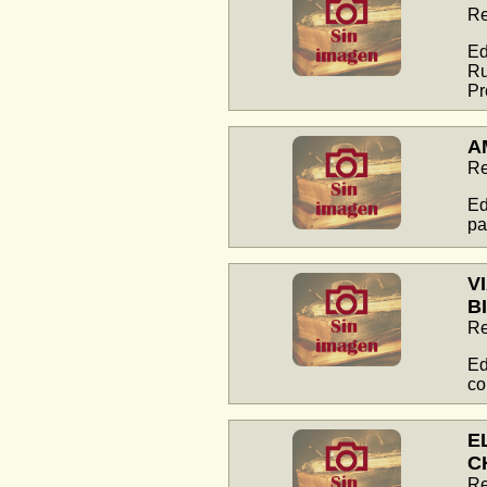
Re
Ed
Ru
Pr
A
Re
Ed
pa
V
B
Re
Ed
co
E
C
Re