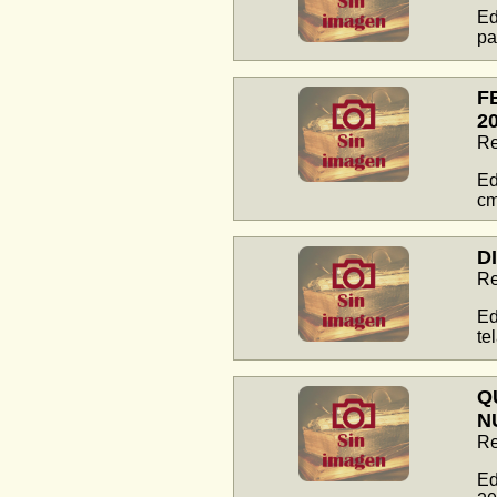
Ed
pa
F
2
Re
Ed
cm
D
Re
Ed
te
Q
N
Re
Ed