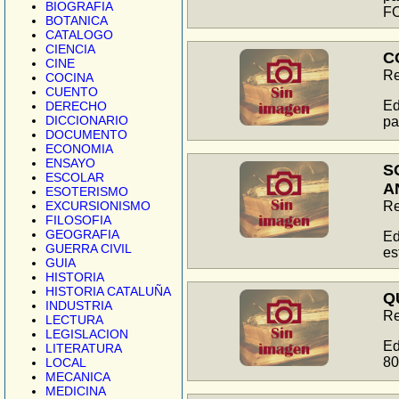
BIOGRAFIA
F
BOTANICA
CATALOGO
CIENCIA
C
CINE
Re
COCINA
CUENTO
Ed
DERECHO
DICCIONARIO
pa
DOCUMENTO
ECONOMIA
ENSAYO
S
ESCOLAR
A
ESOTERISMO
EXCURSIONISMO
Re
FILOSOFIA
GEOGRAFIA
Ed
GUERRA CIVIL
es
GUIA
HISTORIA
HISTORIA CATALUÑA
Q
INDUSTRIA
Re
LECTURA
LEGISLACION
Ed
LITERATURA
80
LOCAL
MECANICA
MEDICINA