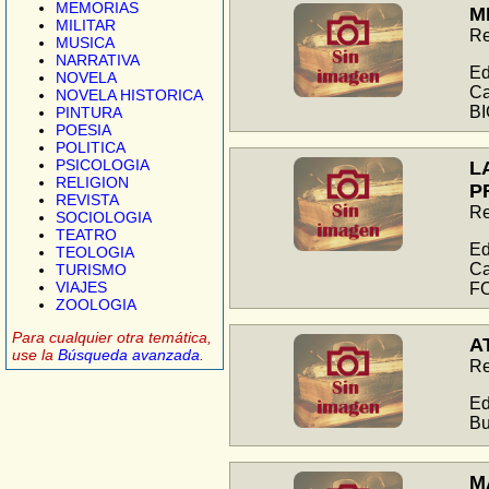
MEMORIAS
M
MILITAR
Re
MUSICA
NARRATIVA
Ed
NOVELA
Ca
NOVELA HISTORICA
B
PINTURA
POESIA
POLITICA
PSICOLOGIA
L
RELIGION
P
REVISTA
Re
SOCIOLOGIA
TEATRO
Ed
TEOLOGIA
Ca
TURISMO
VIAJES
F
ZOOLOGIA
Para cualquier otra temática,
A
use la
Búsqueda avanzada
.
Re
Ed
Bu
M