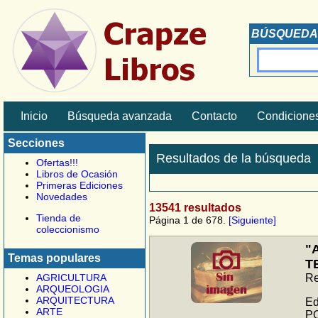
BÚSQUEDA
Inicio
Búsqueda avanzada
Contacto
Condiciones
Secciones
Resultados de la búsqueda
Ofertas!!!
Libros de Ocasión
Primeras Ediciones
Novedades
13541 resultados
Tienda de
Página 1 de 678.
[Siguiente]
coleccionismo
"
Temas populares
T
AGRICULTURA
Re
ARQUEOLOGIA
ARQUITECTURA
Ed
ARTE
PO