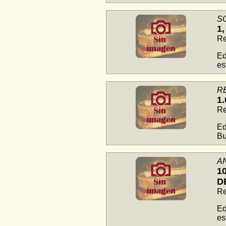
S
1,
Re
Ed
es
R
1
Re
Ed
Bu
A
1
D
Re
Ed
es