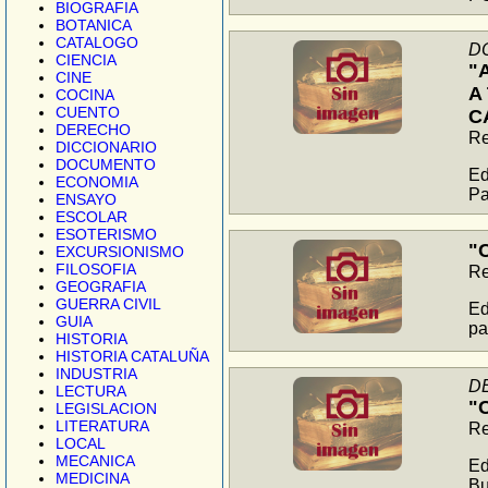
BIOGRAFIA
BOTANICA
CATALOGO
D
CIENCIA
"
CINE
A
COCINA
CUENTO
C
DERECHO
Re
DICCIONARIO
DOCUMENTO
Ed
ECONOMIA
Pa
ENSAYO
ESCOLAR
ESOTERISMO
"
EXCURSIONISMO
FILOSOFIA
Re
GEOGRAFIA
GUERRA CIVIL
Ed
GUIA
pa
HISTORIA
HISTORIA CATALUÑA
INDUSTRIA
D
LECTURA
"
LEGISLACION
LITERATURA
Re
LOCAL
MECANICA
Ed
MEDICINA
Bu