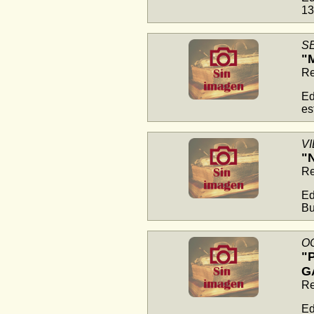
13
S
"
Re
Ed
es
V
"
Re
Ed
Bu
O
"
G
Re
Ed