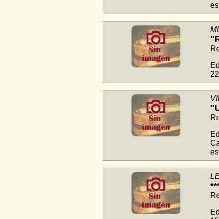
es
M
"
Re
Ed
22
VI
"
Re
Ed
Ca
es
LE
*
Re
Ed