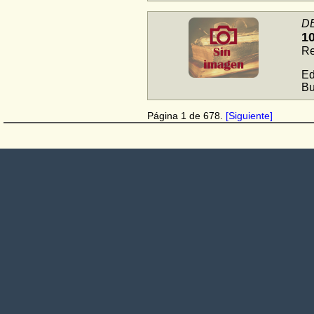
DE
1
Re
Ed
Bu
Página 1 de 678.
[Siguiente]