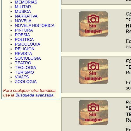
MEMORIAS
MILITAR
MUSICA
G
NARRATIVA
"
NOVELA
H
NOVELA HISTORICA
PINTURA
Re
POESIA
POLITICA
Ed
PSICOLOGIA
es
RELIGION
REVISTA
SOCIOLOGIA
F
TEATRO
"
TEOLOGIA
TURISMO
Re
VIAJES
ZOOLOGIA
Ed
so
Para cualquier otra temática,
use la
Búsqueda avanzada
.
R
"
T
Re
Ed