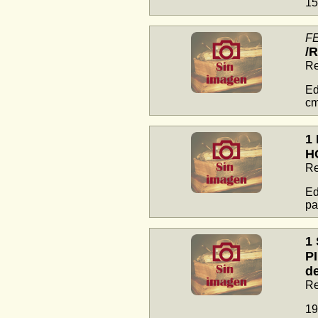
15
F
/
Re
Ed
cm
1
H
Re
Ed
pa
1
P
de
Re
19