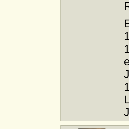
E
1
e