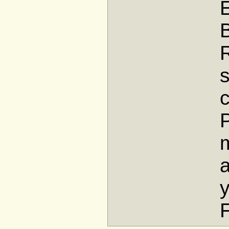
E
R
s
c
P
a
y