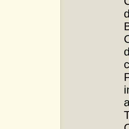
C
d
B
d
c
P
i
a
T