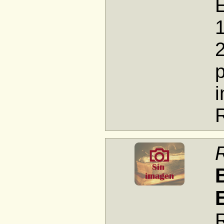
E
1
p