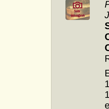
E
1
e