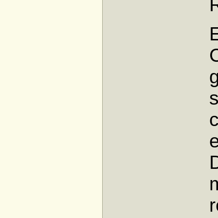
C
s
D