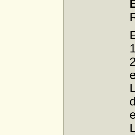
E
1
e
L
e